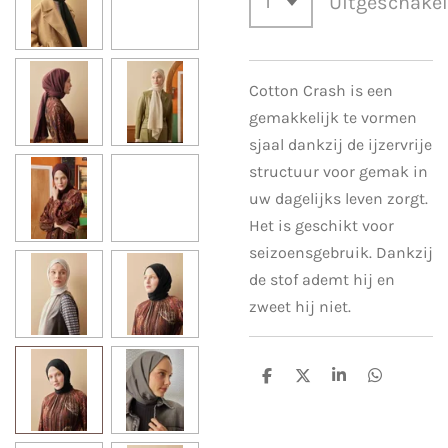
Uitgeschake
Cotton Crash is een
gemakkelijk te vormen
sjaal dankzij de ijzervrije
structuur voor gemak in
uw dagelijks leven zorgt.
Het is geschikt voor
seizoensgebruik. Dankzij
de stof ademt hij en
zweet hij niet.
D
D
S
D
e
e
h
e
l
e
a
l
e
l
r
e
n
e
n