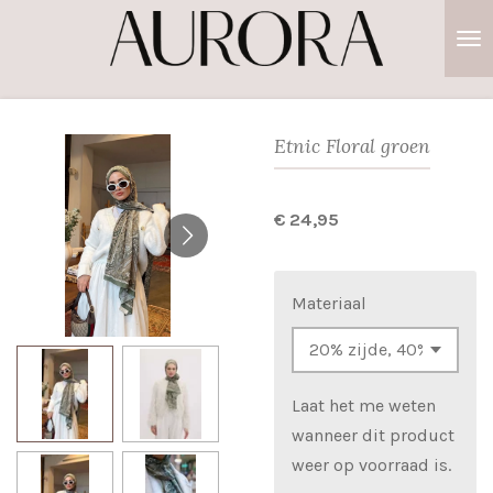
Ga
direct
naar
de
hoofdinhoud
Etnic Floral groen
€ 24,95
Materiaal
Laat het me weten
wanneer dit product
weer op voorraad is.