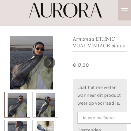
Ga
direct
naar
de
hoofdinhoud
Armanda ETHNIC
VUAL VINTAGE blauw
€ 17,00
Laat het me weten
wanneer dit product
weer op voorraad is.
Verzenden