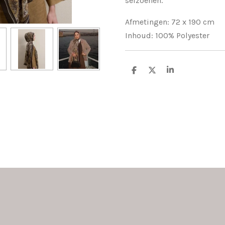
seizoenen.
Afmetingen: 72 x 190 cm
Inhoud: 100% Polyester
D
D
S
e
e
h
l
e
a
e
l
r
n
e