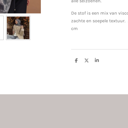
alle seizoenen.
De stof is een
mix van visc
zachte en soepele textuur.
cm
D
D
S
e
e
h
l
e
a
e
l
r
n
e