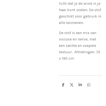
licht dat je de wind in je
haar kunt voelen. De stof
geschikt voor gebruik in
alle seizoenen.
De stof is een
mix van
viscose en ramie, met
een zachte en soepele
textuur.
Afmetingen: 72
x 190 cm
D
D
S
D
e
e
h
e
l
e
a
l
e
l
r
e
n
e
n