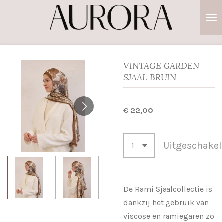
Ga
direct
naar
de
hoofdinhoud
VINTAGE GARDEN
SJAAL BRUIN
€ 22,00
Uitgeschake
De Rami Sjaalcollectie is
dankzij het gebruik van
viscose en ramiegaren zo