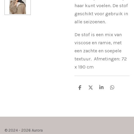
haar kunt voelen. De stof
geschikt voor gebruik in
alle seizoenen.
De stof is een
mix van
viscose en ramie, met
een zachte en soepele
textuur.
Afmetingen: 72
x 190 cm
D
D
S
D
e
e
h
e
l
e
a
l
e
l
r
e
n
e
n
© 2024 - 2026 Aurora