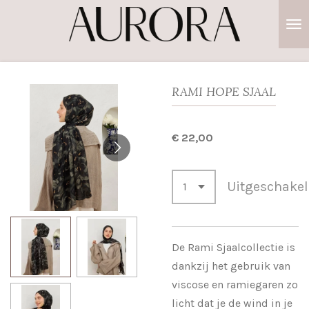
Ga
direct
naar
de
hoofdinhoud
RAMI HOPE SJAAL
€ 22,00
Uitgeschake
De Rami Sjaalcollectie is
dankzij het gebruik van
viscose en ramiegaren zo
licht dat je de wind in je