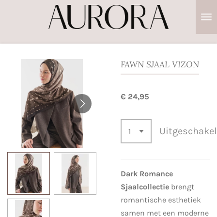
Ga
direct
naar
de
hoofdinhoud
FAWN SJAAL VIZON
€ 24,95
Uitgeschake
Dark Romance
Sjaalcollectie
brengt
romantische esthetiek
samen met een moderne